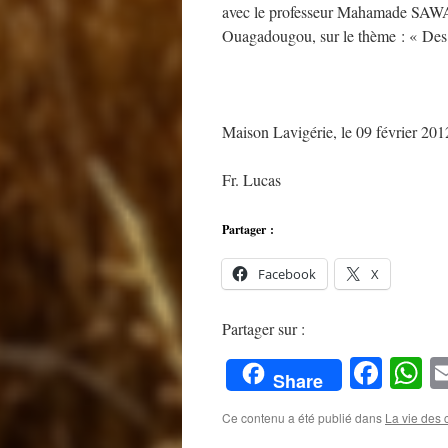
avec le professeur Mahamade SAWADO
Ouagadougou, sur le thème : « Des 
Maison Lavigérie, le 09 février 201
Fr. Lucas
Partager :
Facebook
X
Partager sur :
Face
W
Share
Ce contenu a été publié dans
La vie des