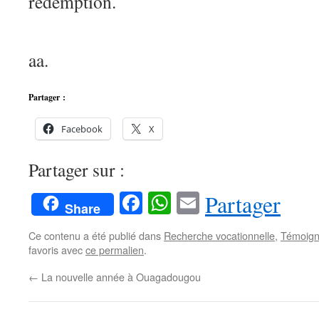
rédemption.
Pierre-Paul,
aa.
Partager :
Facebook
X
Partager sur :
Facebook
WhatsApp
Email
Partager
Share
Ce contenu a été publié dans
Recherche vocationnelle
,
Témoig
favoris avec
ce permalien
.
←
La nouvelle année à Ouagadougou