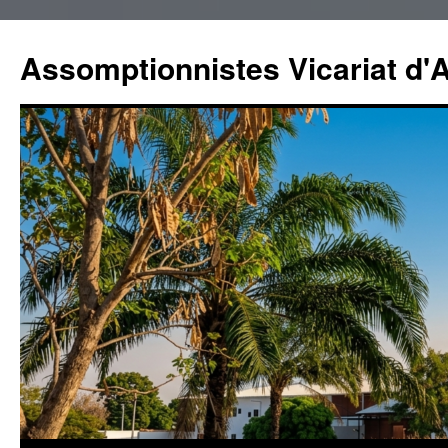
Aller
au
Assomptionnistes Vicariat d'A
contenu