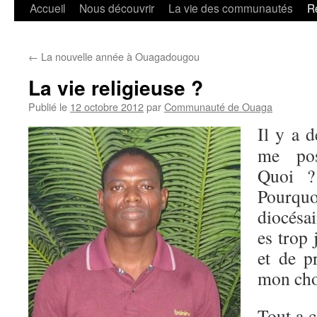
Accueil
Nous découvrir
La vie des communautés
R
←
La nouvelle année à Ouagadougou
La vie religieuse ?
Publié le
12 octobre 2012
par
Communauté de Ouaga
Il y a 
me pos
Quoi ?
Pourq
diocésa
es trop
et de p
mon cho
Tout a 