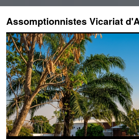
Aller
au
Assomptionnistes Vicariat d'A
contenu