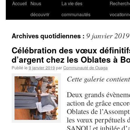
Accueil
Nous
La vie des
Recherch
découvrir
communautés
vocationn
9 janvier 2019
Archives quotidiennes :
Célébration des vœux définitifs
d’argent chez les Oblates à B
Publié le
9 janvier 2019
par
Communauté de Ouaga
Cette galerie contien
Deux grands évèneme
action de grâce encor
Oblates de l’Assompt
les vœux perpétuels 
SANOU et jubilée d’ar