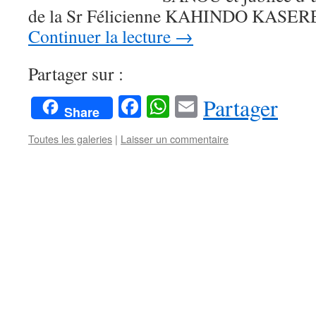
de la Sr Félicienne KAHINDO KASE
Continuer la lecture
→
Partager sur :
Facebook
WhatsApp
Email
Partager
Share
Toutes les galeries
|
Laisser un commentaire